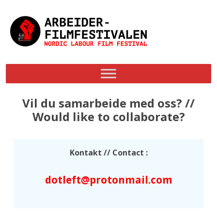
Skip
to
content
Vil du samarbeide med oss? //
Would like to collaborate?
Kontakt // Contact :
dotleft@protonmail.com