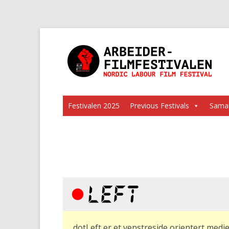
Festivalen 2025
Previous Festivals
Samar
dotLeft er et venstreside orientert mediek