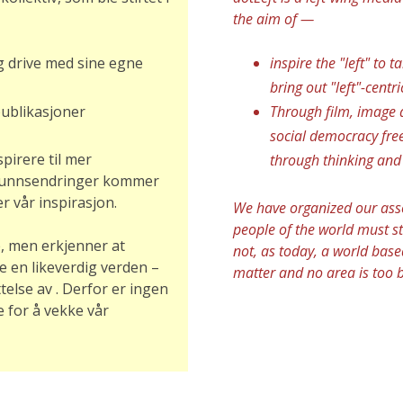
the aim of —
 og drive med sine egne
inspire the "left" to
bring out "left"-cent
publikasjoner
Through film, image 
social democracy fre
spirere til mer
through thinking and
amfunnsendringer kommer
 vår inspirasjon.
We have organized our asso
people of the world must s
e, men erkjenner at
not, as today, a world base
e en likeverdig verden –
matter and no area is too b
telse av . Derfor er ingen
te for å vekke vår