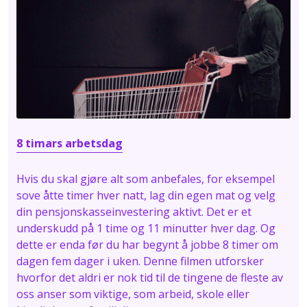
8 timars arbetsdag
Hvis du skal gjøre alt som anbefales, for eksempel
sove åtte timer hver natt, lag din egen mat og velg
din pensjonskasseinvestering aktivt. Det er et
underskudd på 1 time og 11 minutter hver dag. Og
dette er enda før du har begynt å jobbe 8 timer om
dagen fem dager i uken. Denne filmen utforsker
hvorfor det aldri er nok tid til de tingene de fleste av
oss anser som viktige, som arbeid, skole eller