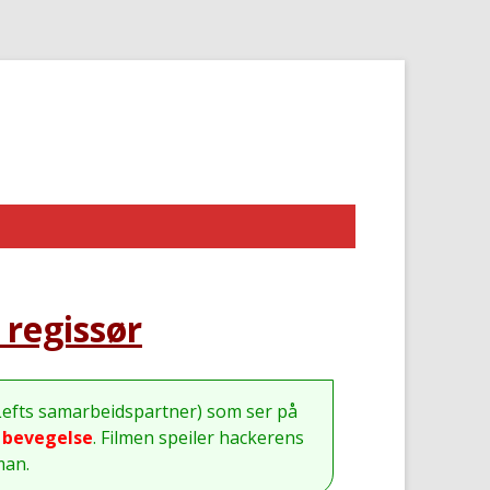
regissør
Lefts samarbeidspartner) som ser på
k bevegelse
. Filmen speiler hackerens
man.