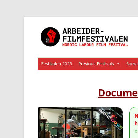
Festivalen 2025
Previous Festivals
Samar
Documen
N
h
e