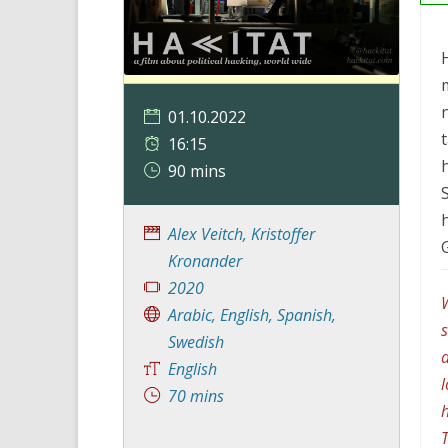
01.10.2022
16:15
90 mins
Alex Veitch, Kristoffer
Kronander
2020
W
Arabic, English, Spanish,
s
Swedish
d
English
l
70 mins
h
T