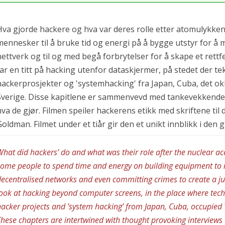
Hva gjorde hackere og hva var deres rolle etter atomulykke
mennesker til å bruke tid og energi på å bygge utstyr for å m
nettverk og til og med begå forbrytelser for å skape et re
tar en titt på hacking utenfor dataskjermer, på stedet der te
hackerprosjekter og 'systemhacking' fra Japan, Cuba, det o
Sverige. Disse kapitlene er sammenvevd med tankevekkende
hva de gjør. Filmen speiler hackerens etikk med skriftene til
Goldman. Filmet under et tiår gir den et unikt innblikk i den 
hat did hackers’ do and what was their role after the nuclear 
ome people to spend time and energy on building equipment to m
ecentralised networks and even committing crimes to create a ju
ook at hacking beyond computer screens, in the place where tec
acker projects and ’system hacking’ from Japan, Cuba, occupie
hese chapters are intertwined with thought provoking interviews