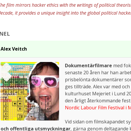
he film mirrors hacker ethics with the writings of political the
ecade, it provides a unique insight into the global political hac
NEL
Alex Veitch
Dokumentärfilmare
med foku
senaste 20 åren har han arbet
prisbelönta dokumentärer som g
ges tillträde. Alex var med och
kulturhuset Mejeriet i Lund 2
den årligt återkommande festi
Nordic Labour Film Festival i
Vid sidan om filmskapandet s
och offentliga utsmyckningar
, gärna genom deltagande k