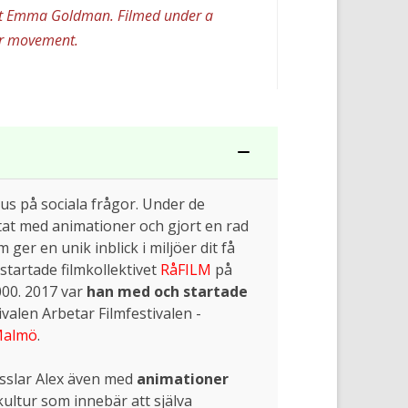
orist Emma Goldman. Filmed under a
ker movement.
s på sociala frågor. Under de
at med animationer och gjort en rad
er en unik inblick i miljöer dit få
 startade filmkollektivet
RåFILM
på
000. 2017 var
han med och startade
valen Arbetar Filmfestivalen -
 Malmö
.
ysslar Alex även med
animationer
ultur som innebär att själva