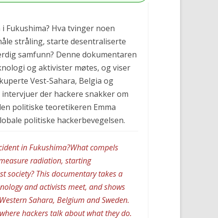
n i Fukushima? Hva tvinger noen
åle stråling, starte desentraliserte
ttferdig samfunn? Denne dokumentaren
knologi og aktivister møtes, og viser
kkuperte Vest-Sahara, Belgia og
 intervjuer der hackere snakker om
 den politiske teoretikeren Emma
globale politiske hackerbevegelsen.
accident in Fukushima?What compels
easure radiation, starting
st society? This documentary takes a
hnology and activists meet, and shows
d Western Sahara, Belgium and Sweden.
 where hackers talk about what they do.