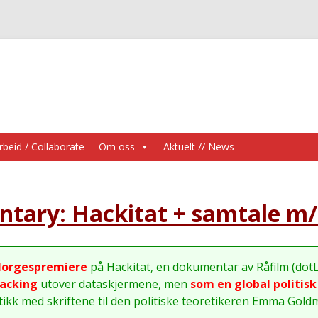
Skip
beid / Collaborate
Om oss
Aktuelt // News
to
content
tary: Hackitat + samtale m/ 
orgespremiere
på Hackitat, en dokumentar av Råfilm (dot
acking
utover dataskjermene, men
som en global politis
tikk med skriftene til den politiske teoretikeren Emma Gold